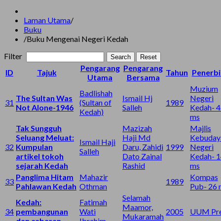
Laman Utama
/
Buku
/
Buku Mengenai Negeri Kedah
Filter
Search
Reset
Pengarang
Pengarang
ID
Tajuk
Tahun
Penerbi
Utama
Bersama
Muzium
Badlishah
The Sultan Was
Ismail Hj
Negeri
31
(Sultan of
1989
Not Alone-1946
Salleh
Kedah- 
Kedah)
ms
Tak Sungguh
Mazizah
Majlis
Seluang Meluat:
Haji Md
Kebuday
Ismail Haji
32
Kumpulan
Daru, Zahidi
1999
Negeri
Salleh
artikel tokoh
Dato Zainal
Kedah- 
sejarah Kedah
Rashid
ms
Panglima Hitam
Mahazir
Kompas
33
1989
Pahlawan Kedah
Othman
Pub- 26 
Selamah
Kedah:
Fatimah
Maamor,
34
pembangunan
Wati
2005
UUM Pre
Mukaramah
dan cabaran
Ibrahim