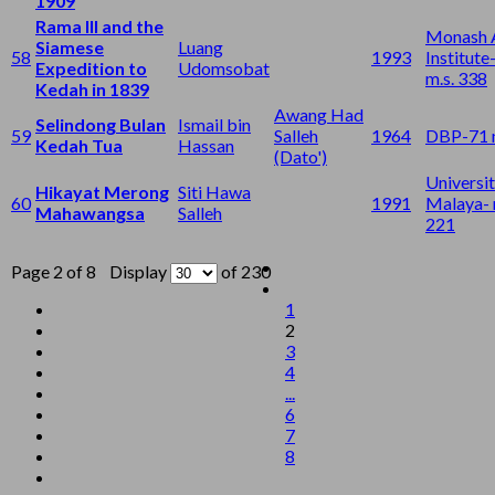
1909
Rama III and the
Monash 
Siamese
Luang
58
1993
Institute
Expedition to
Udomsobat
m.s. 338
Kedah in 1839
Awang Had
Selindong Bulan
Ismail bin
59
Salleh
1964
DBP-71 m
Kedah Tua
Hassan
(Dato')
Universit
Hikayat Merong
Siti Hawa
60
1991
Malaya- 
Mahawangsa
Salleh
221
Page 2 of 8 Display
of 230
1
2
3
4
...
6
7
8