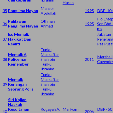
Haron
Mansor
35
Panglima Nayan
1995
DBP-104
Abdullah
Flo Entep
Pahlawan
Othman
36
1995
Sdn Bhd-
Panglima Nayan
Ahmad
ms
Isu Memali:
Jabatan
37
Hakikat Dan
Peneran
Realiti
Pas Pusa
Tunku
Memali: A
Muszaffar
Marshall
38
Policeman
Shah bin
2011
Cavende
Remember
Tunku
Ibrahim
Tunku
Memali:
Muszaffar
39
Kenangan
Shah bin
Seorang Polis
Tunku
Ibrahim
Siri Kajian
Naskah
Kesultanan
Rogayah A.
Mariyam
DBP- 50
40
2006