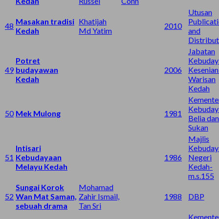
Kedah
Russel
Cohn
Utusan
Masakan tradisi
Khatijah
Publicat
48
2010
Kedah
Md Yatim
and
Distribut
Jabatan
Potret
Kebuday
49
budayawan
2006
Kesenian
Kedah
Warisan
Kedah
Kemente
Kebuday
50
Mek Mulong
1981
Belia dan
Sukan
Majlis
Intisari
Kebuday
51
Kebudayaan
1986
Negeri
Melayu Kedah
Kedah-
m.s.155
Sungai Korok
Mohamad
52
Wan Mat Saman,
Zahir Ismail,
1988
DBP
sebuah drama
Tan Sri
Kemente