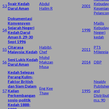
Syair Kedah
Abdul
Kebuday
53
2001
Darul Aman
Halim R
Kesenian
Pelanco
Dokumentasi
Konvensyen
Majlis
Sejarah Negeri
Kebuday
54
1998
Kedah Darul
Negeri
Aman II, 29-30
kedah
Sept 1996
Citarasa
Habibi,
PTS
55
2011
Malaysia: Kedah
Chef
Milennia
Mohd
Seni Lukis Kedah
56
Makzan
2014
DBP
Darul Aman
Musa
Kedah Selepas
Perang Kulim-
Faktor British
Nealdy
dan Siam Dalam
Publishe
Eng Kee
57
Kajian
1995
and
Thaw
Perkembangan
Distribut
sosio-politik
m.s. 90
Kedah 1888-