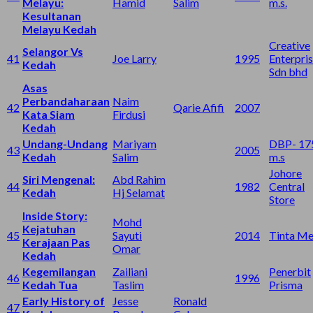
Melayu:
Hamid
Salim
m.s.
Kesultanan
Melayu Kedah
Creative
Selangor Vs
41
Joe Larry
1995
Enterpri
Kedah
Sdn bhd
Asas
Perbandaharaan
Naim
42
Qarie Afifi
2007
Kata Siam
Firdusi
Kedah
Undang-Undang
Mariyam
DBP- 17
43
2005
Kedah
Salim
m.s
Johore
Siri Mengenal:
Abd Rahim
44
1982
Central
Kedah
Hj Selamat
Store
Inside Story:
Mohd
Kejatuhan
45
Sayuti
2014
Tinta Me
Kerajaan Pas
Omar
Kedah
Kegemilangan
Zailiani
Penerbit
46
1996
Kedah Tua
Taslim
Prisma
Early History of
Jesse
Ronald
47